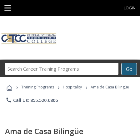
☰
LOGIN
Search
Go
Career
Training
›
›
›
Programs
Training Programs
Hospitality
Ama de Casa Bilingüe
phone
Call Us: 855.520.6806
Ama de Casa Bilingüe