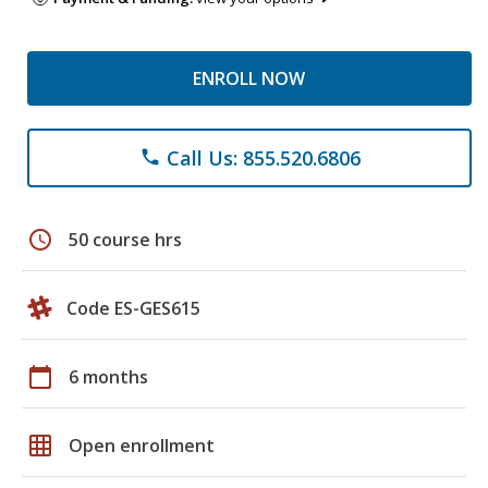
ENROLL NOW
Call Us: 855.520.6806
phone
schedule
50 course hrs
Code ES-GES615
calendar_today
6 months
grid_on
Open enrollment